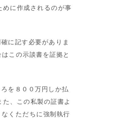
ために作成されるのが事
明確に記す必要がありま
合はこの示談書を証拠と
ころを８００万円しか払
また、この私製の証書よ
となくただちに強制執行