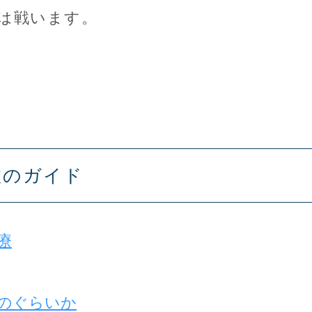
は戦います。
故のガイド
療
のぐらいか