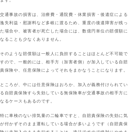
ます。
交通事故の損害は、治療費・通院費・休業損害・後遺症による
逸失利益・慰謝料など多岐に渡るため、重度の後遺障害が残っ
た場合や、被害者が死亡した場合には、数億円単位の賠償額に
なることも少なくありません。
そのような賠償額は一般人に負担することはほとんど不可能で
すので、一般的には、相手方（加害者側）が加入している自賠
責保険や、任意保険によってそれをまかなうことになります。
ところが、中には任意保険はおろか、加入が義務付けられてい
る自賠責保険すら失効している無保険車が交通事故の相手方に
なるケースもあるのです。
特に車検のない排気量の二輪車ですと、自賠責保険の失効に気
が付かずそのまま運転している場合が多いようです（自賠責保