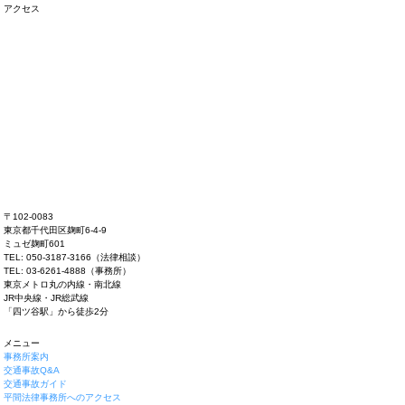
アクセス
〒102-0083
東京都千代田区麹町6-4-9
ミュゼ麹町601
TEL: 050-3187-3166（法律相談）
TEL: 03-6261-4888（事務所）
東京メトロ丸の内線・南北線
JR中央線・JR総武線
「四ツ谷駅」から徒歩2分
メニュー
事務所案内
交通事故Q&A
交通事故ガイド
平間法律事務所へのアクセス