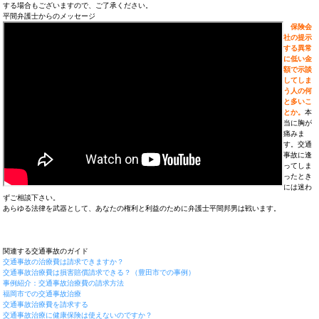
する場合もございますので、ご了承ください。
平間弁護士からのメッセージ
保険会
社の提示
する異常
に低い金
額で示談
してしま
う人の何
と多いこ
とか。
本
当に胸が
痛みま
す。交通
事故に逢
ってしま
ったとき
には迷わ
ずご相談下さい。
あらゆる法律を武器として、あなたの権利と利益のために弁護士平間邦男は戦います。
関連する交通事故のガイド
交通事故の治療費は請求できますか？
交通事故治療費は損害賠償請求できる？（豊田市での事例）
事例紹介：交通事故治療費の請求方法
福岡市での交通事故治療
交通事故治療費を請求する
交通事故治療に健康保険は使えないのですか？