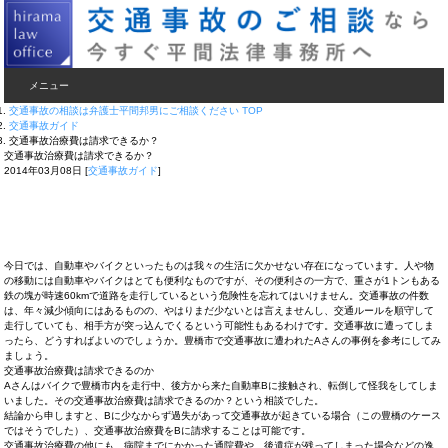
メニュー
交通事故の相談は弁護士平間邦男にご相談ください TOP
交通事故ガイド
交通事故治療費は請求できるか？
交通事故治療費は請求できるか？
2014年03月08日
[
交通事故ガイド
]
今日では、自動車やバイクといったものは我々の生活に欠かせない存在になっています。人や物
の移動には自動車やバイクはとても便利なものですが、その便利さの一方で、重さが1トンもある
鉄の塊が時速60kmで道路を走行しているという危険性を忘れてはいけません。交通事故の件数
は、年々減少傾向にはあるものの、やはりまだ少ないとは言えませんし、交通ルールを順守して
走行していても、相手方が突っ込んでくるという可能性もあるわけです。交通事故に遭ってしま
ったら、どうすればよいのでしょうか。豊橋市で交通事故に遭われたAさんの事例を参考にしてみ
ましょう。
交通事故治療費は請求できるのか
Aさんはバイクで豊橋市内を走行中、後方から来た自動車Bに接触され、転倒して怪我をしてしま
いました。その交通事故治療費は請求できるのか？という相談でした。
結論から申しますと、Bに少なからず過失があって交通事故が起きている場合（この豊橋のケース
ではそうでした）、交通事故治療費をBに請求することは可能です。
交通事故治療費の他にも、病院までにかかった通院費や、後遺症が残ってしまった場合などの逸