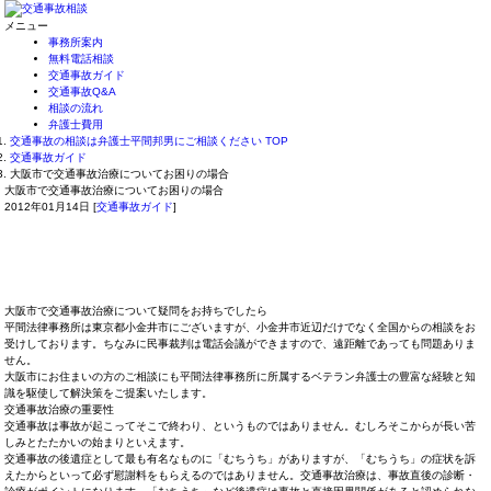
メニュー
事務所案内
無料電話相談
交通事故ガイド
交通事故Q&A
相談の流れ
弁護士費用
交通事故の相談は弁護士平間邦男にご相談ください TOP
交通事故ガイド
大阪市で交通事故治療についてお困りの場合
大阪市で交通事故治療についてお困りの場合
2012年01月14日
[
交通事故ガイド
]
大阪市で交通事故治療について疑問をお持ちでしたら
平間法律事務所は東京都小金井市にございますが、小金井市近辺だけでなく全国からの相談をお
受けしております。ちなみに民事裁判は電話会議ができますので、遠距離であっても問題ありま
せん。
大阪市にお住まいの方のご相談にも平間法律事務所に所属するベテラン弁護士の豊富な経験と知
識を駆使して解決策をご提案いたします。
交通事故治療の重要性
交通事故は事故が起こってそこで終わり、というものではありません。むしろそこからが長い苦
しみとたたかいの始まりといえます。
交通事故の後遺症として最も有名なものに「むちうち」がありますが、「むちうち」の症状を訴
えたからといって必ず慰謝料をもらえるのではありません。交通事故治療は、事故直後の診断・