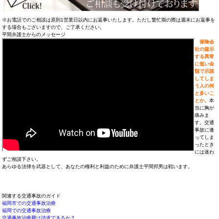
※お電話でのご相談は原則1営業日以内にお返事いたします。ただし繁忙期の際は週末にお返事を
する場合もございますので、ご了承ください。
平間弁護士からのメッセージ
保険会
社の提示
する異常
に低い金
額で示談
してしま
う人の何
と多いこ
とか。
本
当に胸が
痛みま
す。交通
事故に逢
ってしま
ったとき
には迷わ
ずご相談下さい。
あらゆる法律を武器として、あなたの権利と利益のために弁護士平間邦男は戦います。
関連する交通事故のガイド
福岡市での交通事故治療
福岡での交通事故治療
交通事故治療費は請求できるか？