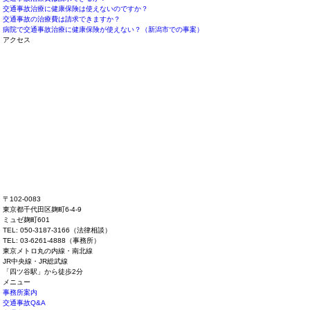
交通事故治療に健康保険は使えないのですか？
交通事故の治療費は請求できますか？
病院で交通事故治療に健康保険が使えない？（新潟市での事案）
アクセス
〒102-0083
東京都千代田区麹町6-4-9
ミュゼ麹町601
TEL: 050-3187-3166（法律相談）
TEL: 03-6261-4888（事務所）
東京メトロ丸の内線・南北線
JR中央線・JR総武線
「四ツ谷駅」から徒歩2分
メニュー
事務所案内
交通事故Q&A