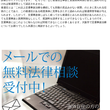
診療がポイントになります。「むちうち」など後遺症は事故と直接因果関係があると認められな
ければ後遺障害として認定されません。
後遺症とは「これ以上交通事故治療を継続しても回復の見込みがない状態」のときに見られる症
状のことであり、この後遺症がある程度身体に支障をきたすと認められれば後遺障害等級が与え
られます。したがって、交通事故後しばらく経ってから後遺症とみられる症状があらわれたとし
ても交通事故と因果関係なしとして、慰謝料を請求することができなくなってしまうのです。
交通事故にはこのように知らなければ対処できないことが多くあります。大阪市で交通事故治療
についてお困りでしたら弁護士に相談するとよいでしょう。