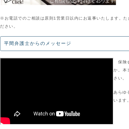
※お電話でのご相談は原則1営業日以内にお返事いたします。た
ださい。
平間弁護士からのメッセージ
保険
か。
本
さい。
あらゆ
います