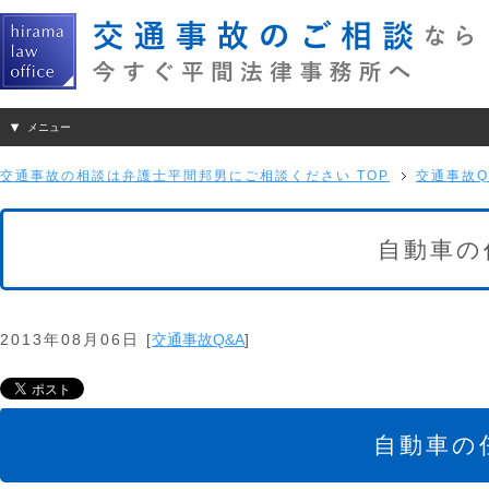
メニュー
交通事故の相談は弁護士平間邦男にご相談ください TOP
交通事故Q
自動車の
2013年08月06日
[
交通事故Q&A
]
自動車の