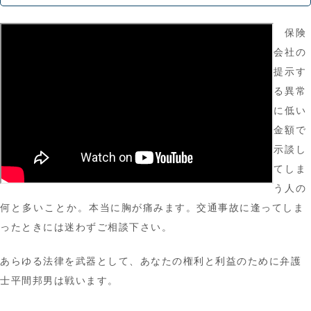
保険
会社の
提示す
る異常
に低い
金額で
示談し
てしま
う人の
何と多いことか。
本当に胸が痛みます。交通事故に逢ってしま
ったときには迷わずご相談下さい。
あらゆる法律を武器として、あなたの権利と利益のために弁護
士平間邦男は戦います。