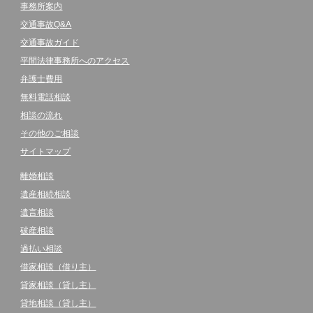
事務所案内
交通事故Q&A
交通事故ガイド
平間法律事務所へのアクセス
弁護士費用
無料電話相談
相談の流れ
その他のご相談
サイトマップ
離婚相談
遺産相続相談
遺言相談
破産相談
過払い相談
借家相談（借り主）
貸家相談（貸し主）
貸地相談（貸し主）