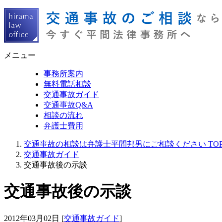
メニュー
事務所案内
無料電話相談
交通事故ガイド
交通事故Q&A
相談の流れ
弁護士費用
交通事故の相談は弁護士平間邦男にご相談ください TO
交通事故ガイド
交通事故後の示談
交通事故後の示談
2012年03月02日
[
交通事故ガイド
]