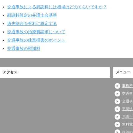
交通事故による慰謝料には相場はどのくらいですか？
慰謝料算定の弁護士会基準
過失割合を有利に算定する
交通事故の治療費請求について
交通事故の休業損害のポイント
交通事故の慰謝料
アクセス
メニュー
事務所
交通事
交通事
平間法
弁護士
無料電
相談の