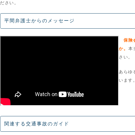
ださい。
平間弁護士からのメッセージ
保険
か。
本
さい。
あらゆ
います
関連する交通事故のガイド