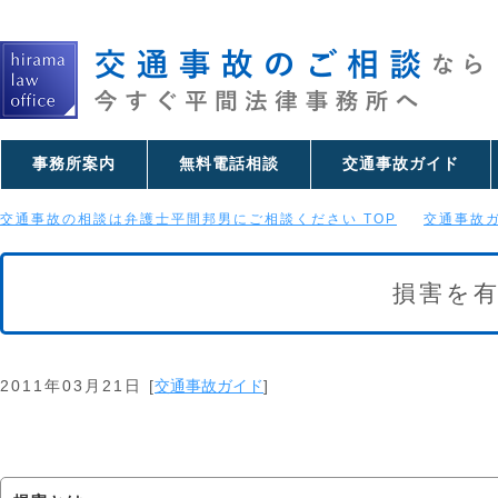
事務所案内
無料電話相談
交通事故ガイド
交通事故の相談は弁護士平間邦男にご相談ください TOP
交通事故
損害を
2011年03月21日
[
交通事故ガイド
]